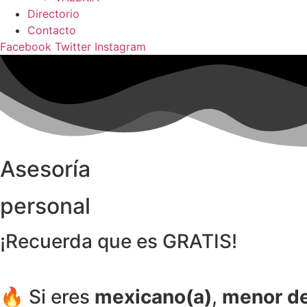
Directorio
Contacto
Facebook
Twitter
Instagram
Asesoría
personal
¡Recuerda que es GRATIS!
🔥 Si eres
mexicano(a)
,
menor de