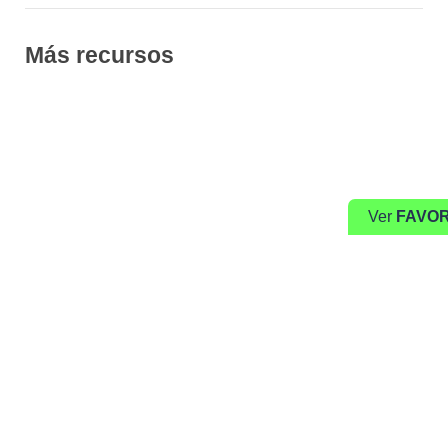
Más recursos
Ver
FAVOR