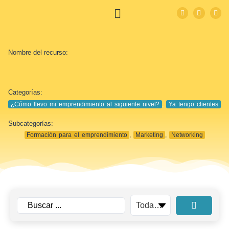
Nombre del recurso:
Categorías:
¿Cómo llevo mi emprendimiento al siguiente nivel?
,
Ya tengo clientes
Subcategorías:
Formación para el emprendimiento
,
Marketing
,
Networking